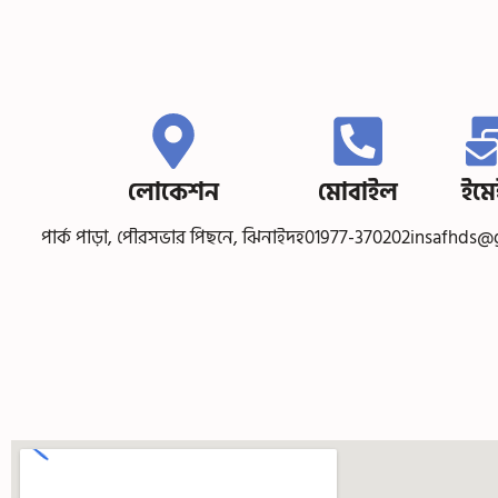
লোকেশন
মোবাইল
ইম
পার্ক পাড়া, পৌরসভার পিছনে, ঝিনাইদহ
01977-370202
insafhds@